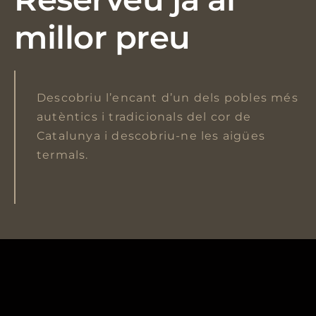
millor preu
Descobriu l’encant d’un dels pobles més
autèntics i tradicionals del cor de
Catalunya i descobriu-ne les aigües
termals.