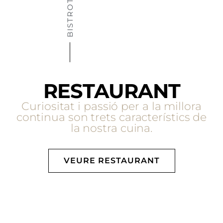
BISTROT
RESTAURANT
Curiositat i passió per a la millora
continua son trets característics de
la nostra cuina.
VEURE RESTAURANT