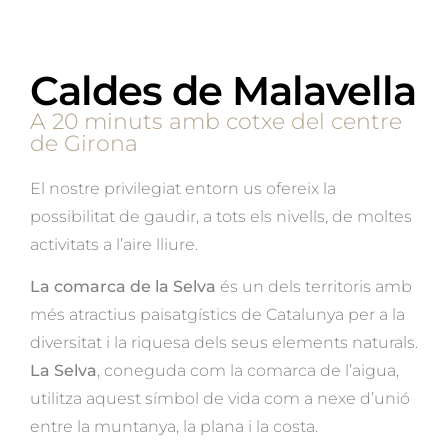
Caldes de Malavella
A 20 minuts amb cotxe del centre
de Girona
El nostre privilegiat entorn us ofereix la
possibilitat de gaudir, a tots els nivells, de moltes
activitats a l’aire lliure.
La comarca de la Selva
és un dels territoris amb
més atractius paisatgístics de Catalunya per a la
diversitat i la riquesa dels seus elements naturals.
La Selva
, coneguda com la comarca de l’aigua,
utilitza aquest símbol de vida com a nexe d’unió
entre la muntanya, la plana i la costa.