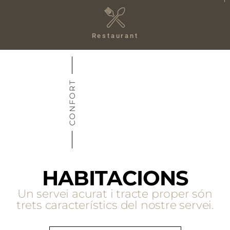
Restaurant
CONFORT
HABITACIONS
Un servei acurat i tracte proper són
trets característics del nostre servei.