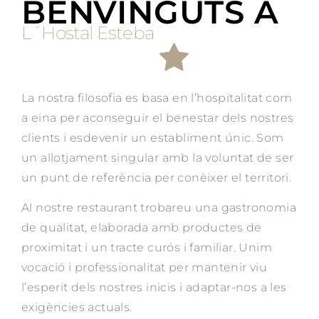
BENVINGUTS A
L´Hostal Esteba
La nostra filosofia es basa en l’hospitalitat com
a eina per aconseguir el benestar dels nostres
clients i esdevenir un establiment únic. Som
un allotjament singular amb la voluntat de ser
un punt de referència per conèixer el territori.
Al nostre restaurant trobareu una gastronomia
de qualitat, elaborada amb productes de
proximitat i un tracte curós i familiar. Unim
vocació i professionalitat per mantenir viu
l’esperit dels nostres inicis i adaptar-nos a les
exigències actuals.