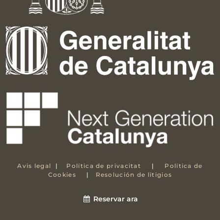
Avis legal
|
Política de privacitat
|
Política de
Cookies
|
Resolución de litigios
Reservar ara