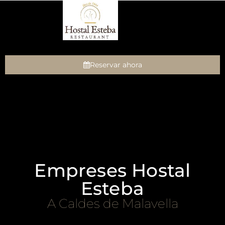
Reservar ahora
Empreses Hostal
Esteba
A Caldes de Malavella