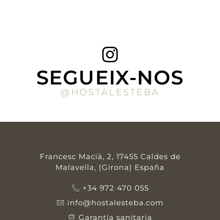
SEGUEIX-NOS
@HOSTALESTEBA
Francesc Macià, 2, 17455 Caldes de
Malavella, (Girona) España
+34 972 470 055
info@hostalesteba.com
Garantía sanitaria